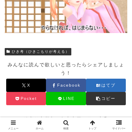
ひき考（ひきこもりが考える）
みんなに読んで欲しいと思ったらシェアしましょ
う！
X
Facebook
はてブ
Pocket
LINE
コピー
ひきこもりたいともをフォローする
メニュー
ホーム
検索
トップ
サイドバー