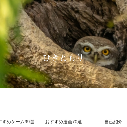
ひきともり
すすめゲーム99選
おすすめ漫画70選
自己紹介