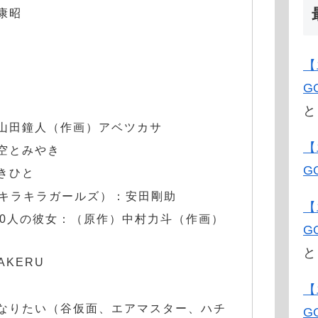
康昭
【
G
と
山田鐘人（作画）アベツカサ
【
空とみやき
G
きひと
RLS（キラキラガールズ）：安田剛助
【
00人の彼女：（原作）中村力斗（作画）
G
と
KERU
【
なりたい（谷仮面、エアマスター、ハチ
G