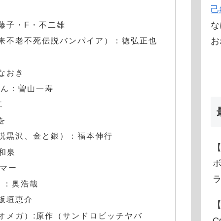
己
藤子・F・不二雄
な
来不老不死伝説バンパイア）：徳弘正也
お
なおき
さん：曽山一寿
二
を
説黒沢、金と銀）：福本伸行
内和泉
ルマー
）：奥浩哉
板垣恵介
【
オメガ）:原作（サンドロビッチヤバ
C