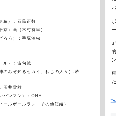
短編）：石黒正数
平京）画（木村有里）
どろろ）：手塚治虫
的
ン
ール）：雷句誠
神のみぞ知るセカイ、ねじの人々）:若
：玉井雪雄
ンパンマン）：ONE
Tw
ィールボールラン、その他短編）