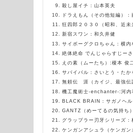
殺し屋イチ：山本英夫
ドラえもん（その他短編）：
狂四郎２０３０（昭和、近未
新宿スワン：和久井健
サイボーグクロちゃん：横内
絶体絶命 でんじゃらすじー
えの素（ムーたち）:榎本 俊
サバイバル：さいとう・たか
無頼伝 涯（カイジ、最強伝
機工魔術士-enchanter-:河
BLACK BRAIN：サガノヘ
GANTZ（めーてるの気持ち
グラップラー刃牙シリーズ：
ケンガンアシュラ（ケンガン