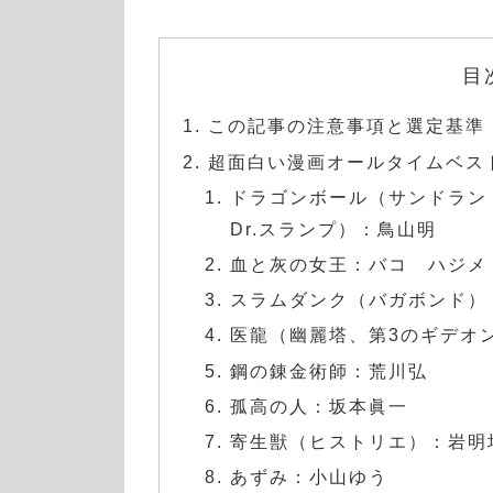
目
この記事の注意事項と選定基準
超面白い漫画オールタイムベス
ドラゴンボール（サンドラン
Dr.スランプ）：鳥山明
血と灰の女王：バコ ハジメ
スラムダンク（バガボンド）
医龍（幽麗塔、第3のギデオ
鋼の錬金術師：荒川弘
孤高の人：坂本眞一
寄生獣（ヒストリエ）：岩明
あずみ：小山ゆう