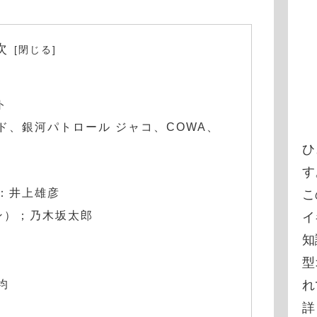
次
ト
ド、銀河パトロール ジャコ、COWA、
ひ
す
：井上雄彦
こ
ン）；乃木坂太郎
イ
知
型
均
れ
詳