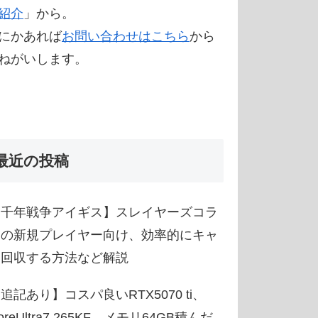
紹介
」から。
にかあれば
お問い合わせはこちら
から
ねがいします。
最近の投稿
【千年戦争アイギス】スレイヤーズコラ
ボの新規プレイヤー向け、効率的にキャ
ラ回収する方法など解説
追記あり】コスパ良いRTX5070 ti、
oreUltra7 265KF、メモリ64GB積んだ