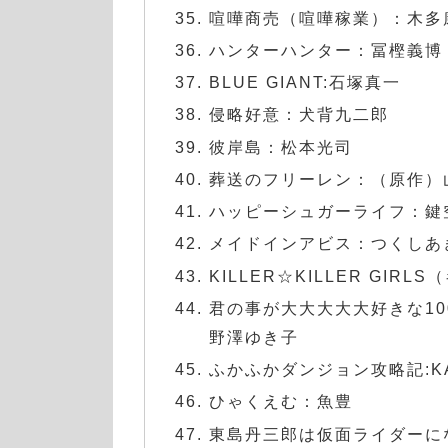
喧嘩商売（喧嘩稼業）：木多
ハンターハンター：冨樫義博
BLUE GIANT:石塚真一
侵略好意：犬背九二郎
彼岸島：松本光司
葬送のフリーレン：（原作）
ハッピーシュガーライフ：鍵
メイドインアビス：つくしあ
KILLER☆KILLER GI
君の事が大大大大大好きな1
野澤ゆき子
ふかふかダンジョン攻略記:KA
ひゃくえむ：魚豊
東島丹三郎は仮面ライダーに