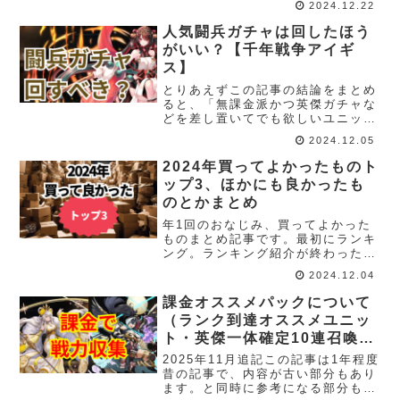
2024.12.22
に注意事項など書いてあります。読
んだほうが良いかもしれません。読
人気闘兵ガチャは回したほう
まずとも基本的には「夢中になれた
がいい？【千年戦争アイギ
度合い...
ス】
とりあえずこの記事の結論をまとめ
ると、「無課金派かつ英傑ガチャな
どを差し置いてでも欲しいユニット
が居るなら、ガチャの回しどころ」
2024.12.05
という話です。 アイギスにおける
一般的なダブル確率アップの場合、
2024年買ってよかったものト
欲しい1体の黒ユニットを引く確率
ップ3、ほかにも良かったも
は0.75%（黒...
のとかまとめ
年1回のおなじみ、買ってよかった
ものまとめ記事です。最初にランキ
ング。ランキング紹介が終わった後
は、順位とか関係なくダラダラ書い
2024.12.04
ていきます。2024年買ってよかっ
たものランキングトップ3!1位:エル
課金オススメパックについて
ゴノミクスマウス (function(b,...
（ランク到達オススメユニッ
ト・英傑一体確定10連召喚・
王子激励パックなどの解説）
2025年11月追記この記事は1年程度
【千年戦争アイギス】
昔の記事で、内容が古い部分もあり
ます。と同時に参考になる部分もま