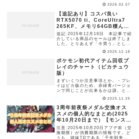
は。干支一周分程度はアイギスプレ
2026.02.07
イヤーの個人ブロガーです。アイギ
スは2025年11月で12周年という歴
【追記あり】コスパ良い
史があるタワーディフェンスのソシ
RTX5070 ti、CoreUltra7
ャゲで、よ...
265KF、メモリ64GB積んだ
パソコンのセールやってたよ
追記:2025年12月19日 本記事で紹
という話
介している商品のセールは終了しま
した。とりあえず「今買う」とし
て、現状僕が考える戦略だけ書いて
2025.12.18
おきます。もし「今買う」となった
ときの選択肢としては①相場が落ち
ポケモン初代アイテム回収プ
着く2～3年後までを考えたミドルロ
レイのチャート（ピカチュウ
ー～ミド...
版）
まずいくつか注意事項とか。・プレ
イはピカ版のため、赤緑青バージョ
ンで同じことが出来るかは謎。とい
か多分できないところも多いと思う
2025.11.25
けど、65%くらいなら参考できる部
分もあると思います。・目的はアイ
3周年前夜祭メダル交換オス
テム・ポケモン回収であり、りゅう
スメの個人的なまとめ(2025
のいかり・はか...
年10月20日まで）【モンスタ
ー娘TD】
注意:2025年10月20日アプデ前（交
換期限）が消費期限の情報です。ど
うも、姉妹TDである「千年戦争ア