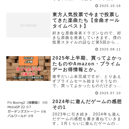
イギス」がメインソシャゲのプレイ
2025.10.16
ヤーで、モンスター娘ゆるプレイ勢
です。具体的に言うならば、コラボ
東方人気投票で今まで投票し
ミッションに困らない程度のプレイ
てきた楽曲たち【全曲オール
を目指し...
タイムベスト】
好きな原曲発表ドラゴンなので、好
きな原曲を発表していきます。僕の
投票スタイルの話など第5回から投
票に参加し、1度だけ参加忘れで、
2025.08.11
現在(21回の投票終わり時点で）15
回程度参加しているはず。んで、第
2025年上半期、買ってよかっ
8回目か9回目には「今まで投票した
たものやAmazon・プライム
ことのある...
デーお得情報とか。
後半だいぶ未完成ですが、とりあえ
ずプライムセール始まりそうなの
で、買ってよかったものだけざっと
公開しちゃいます。後半は気が向い
2025.07.10
たら更新します。2025年上半期、
買ってよかったもの4つ紹介なんか
2024年に遊んだゲームの感想
Amazon全然関係ないものもありま
その1
すが、あんま...
2023年に引き続き、2024年も遊ん
だゲームの感想を書き連ねていきま
す。1月くらいに遊んだゲームの感
想＆思考日記。2023年の「その1」