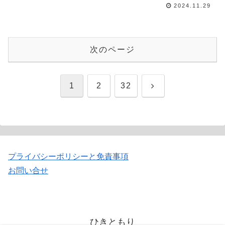
だ一部あると思うので、参考にでき
2024.11.29
そうなところをつまみ食いしてくだ
さい。内容の追記希望などありまし
たらコメントいただければ作業優先
度を上げて...
次のページ
次
1
2
32
へ
プライバシーポリシーと免責事項
お問い合せ
ひきともり