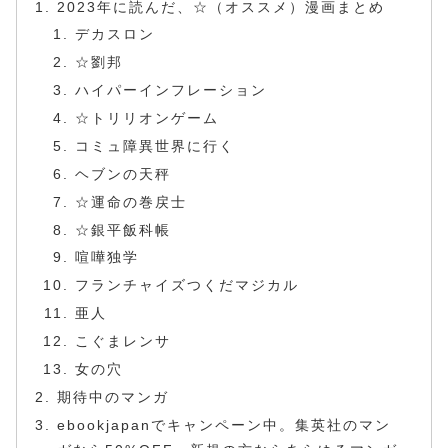
2023年に読んだ、☆（オススメ）漫画まとめ
デカスロン
☆劉邦
ハイパーインフレーション
☆トリリオンゲーム
コミュ障異世界に行く
ヘブンの天秤
☆運命の巻戻士
☆銀平飯科帳
喧嘩独学
フランチャイズつくだマジカル
亜人
こぐまレンサ
女の穴
期待中のマンガ
ebookjapanでキャンペーン中。集英社のマン